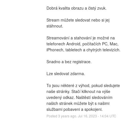
Dobrá kvalita obrazu a čistý zvuk.
Stream můžete sledovat nebo si jej 
stáhnout.
Streamování a stahování je možné na 
telefonech Android, počítačích PC, Mac, 
iPhonech, tabletech a chytrých televizích.
Snadno a bez registrace.
Lze sledovat zdarma.
To jsou některé z výhod, pokud sledujete 
naše stránky. Stačí kliknout na výše 
uvedený odkaz. Naštěstí sledováním 
našich stránek můžete být s našimi 
službami pobaveni a spokojeni.
Posted
3
years ago.
Jul
16
,
2023
-
14:04
UTC