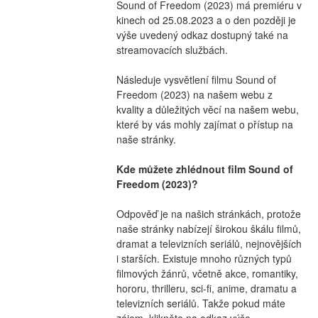
Sound of Freedom (2023) má premiéru v 
kinech od 25.08.2023 a o den později je 
výše uvedený odkaz dostupný také na 
streamovacích službách.
Následuje vysvětlení filmu Sound of 
Freedom (2023) na našem webu z 
kvality a důležitých věcí na našem webu, 
které by vás mohly zajímat o přístup na 
naše stránky.
Kde můžete zhlédnout film Sound of 
Freedom (2023)?
Odpověď je na našich stránkách, protože 
naše stránky nabízejí širokou škálu filmů, 
dramat a televizních seriálů, nejnovějších 
i starších. Existuje mnoho různých typů 
filmových žánrů, včetně akce, romantiky, 
hororu, thrilleru, sci-fi, anime, dramatu a 
televizních seriálů. Takže pokud máte 
zájem, klikněte na odkaz výše.